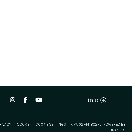
info
RIVACY
COOKIE
COOKIE SETTINGS
P.IVA 02744180270
POWERED BY
LINKNESS