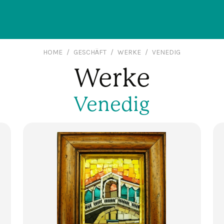
HOME
GESCHÄFT
WERKE
VENEDIG
Werke
Venedig