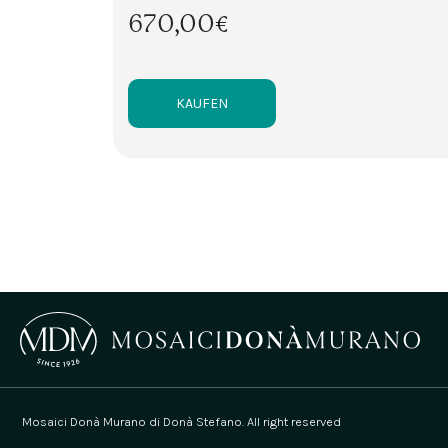
670,00€
KAUFEN
Mosaici Donà Murano di Donà Stefano. All right reserved