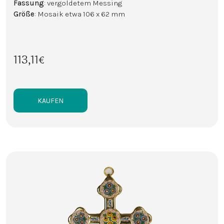
Fassung
: vergoldetem Messing
Größe
: Mosaik etwa 106 x 62 mm
113,11€
KAUFEN