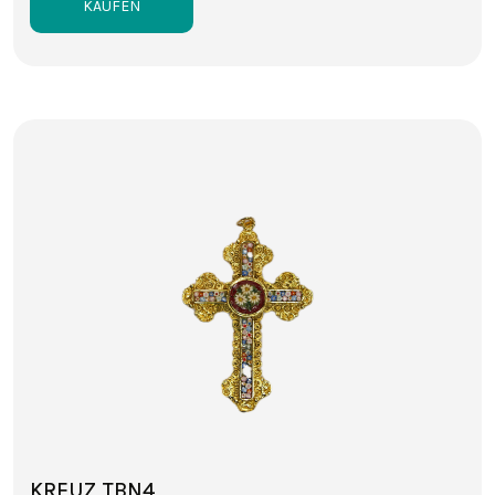
KAUFEN
KREUZ TBN4