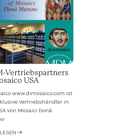
Vertriebspartners
osaico USA
saico www.dimosaico.com ist
klusive Vertriebshändler in
SA von Mosaici Donà
no
LESEN