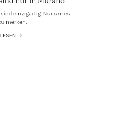
sind nur in Murano
r sind einzigartig. Nur um es
zu merken.
LESEN