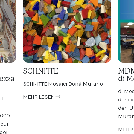
SCHNITTE
MDM-
vezza
di M
SCHNITTE Mosaici Donà Murano
di Mo
MEHR LESEN
ale
der ex
den U
5000
Mura
 cui
MEHR 
dei