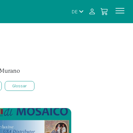
DE
à Murano
Glossar