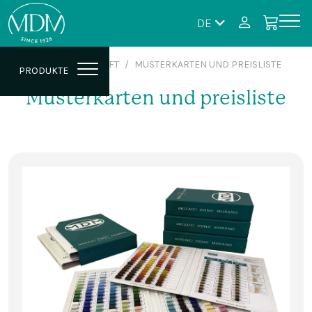
DE
HOME
GESCHÄFT
MUSTERKARTEN UND PREISLISTE
PRODUKTE
Musterkarten und preisliste