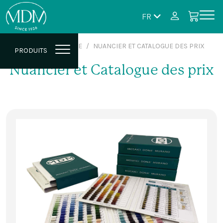
FR
HOME
BOUTIQUE
NUANCIER ET CATALOGUE DES PRIX
PRODUITS
Nuancier et Catalogue des prix