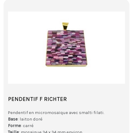
PENDENTIF F RICHTER
Pendentif en micromosaïque avec smalti filati.
Base
: laiton doré
Forme
: carré
Taille
: mosaïque 34 x 34 mm environ