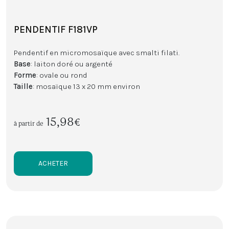
PENDENTIF F181VP
Pendentif en micromosaïque avec smalti filati.
Base
: laiton doré ou argenté
Forme
: ovale ou rond
Taille
: mosaïque 13 x 20 mm environ
15,98€
à partir de
ACHETER