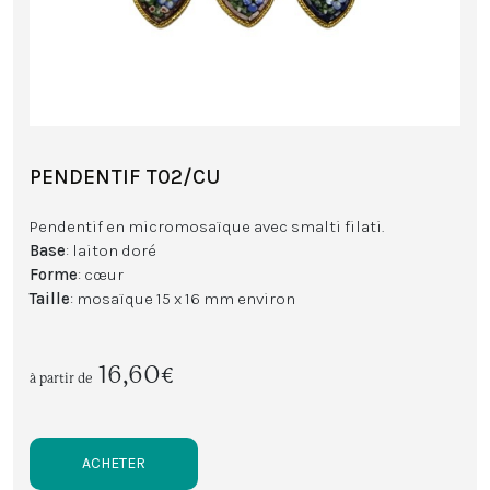
PENDENTIF T02/CU
Pendentif en micromosaïque avec smalti filati.
Base
: laiton doré
Forme
: cœur
Taille
: mosaïque 15 x 16 mm environ
16,60€
à partir de
ACHETER