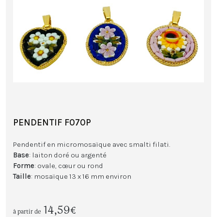
PENDENTIF F070P
Pendentif en micromosaïque avec smalti filati.
Base
: laiton doré ou argenté
Forme
: ovale, cœur ou rond
Taille
: mosaïque 13 x 16 mm environ
14,59€
à partir de