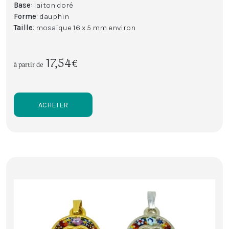
Base
: laiton doré
Forme
: dauphin
Taille
: mosaïque 16 x 5 mm environ
17,54€
à partir de
ACHETER