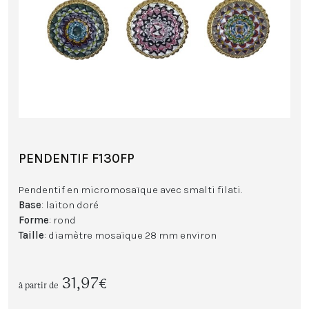
PENDENTIF F130FP
Pendentif en micromosaïque avec smalti filati.
Base
: laiton doré
Forme
: rond
Taille
: diamètre mosaïque 28 mm environ
31,97€
à partir de