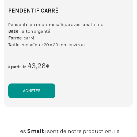
PENDENTIF CARRÉ
Pendentif en micromosaïque avec smalti filati.
Base
: laiton argenté
Forme
: carré
Taille
: mosaïque 20 x 20 mm environ
43,28€
à partir de
ACHETER
Les
Smalti
sont de notre production.
La