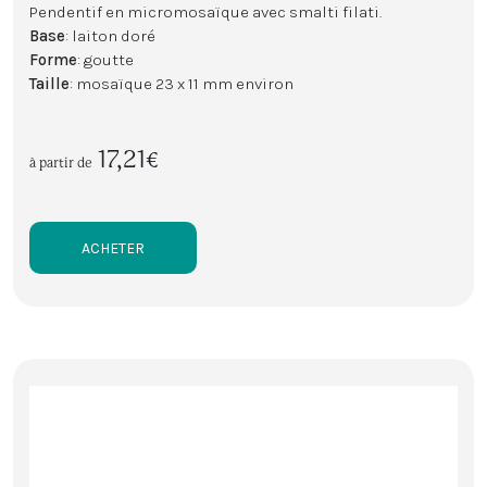
Pendentif en micromosaïque avec smalti filati.
Base
: laiton doré
Forme
: goutte
Taille
: mosaïque 23 x 11 mm environ
17,21€
à partir de
ACHETER