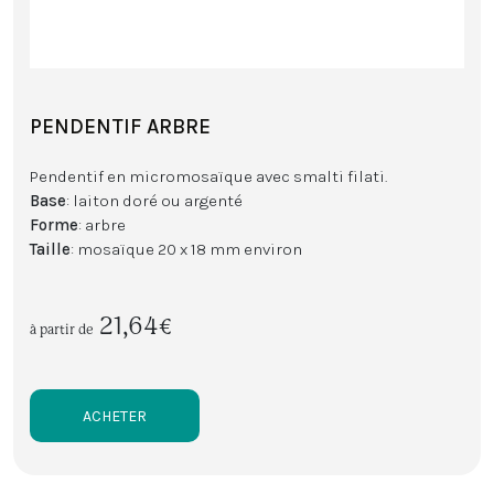
PENDENTIF ARBRE
Pendentif en micromosaïque avec smalti filati.
Base
: laiton doré ou argenté
Forme
: arbre
Taille
: mosaïque 20 x 18 mm environ
21,64€
à partir de
ACHETER