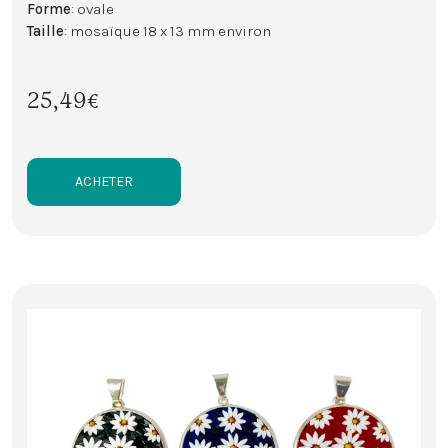
Forme
: ovale
Taille
: mosaïque 18 x 13 mm environ
25,49€
ACHETER