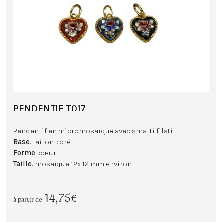
PENDENTIF T017
Pendentif en micromosaïque avec smalti filati.
Base
: laiton doré
Forme
: cœur
Taille
: mosaïque 12x 12 mm environ
14,75€
à partir de