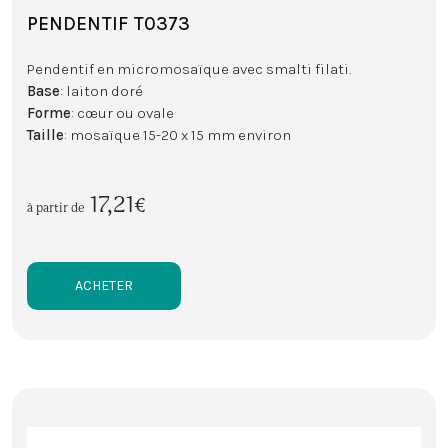
PENDENTIF T0373
Pendentif en micromosaïque avec smalti filati.
Base
: laiton doré
Forme
: cœur ou ovale
Taille
: mosaïque 15-20 x 15 mm environ
17,21€
à partir de
ACHETER