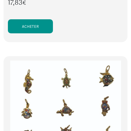
17,83€
ACHETER