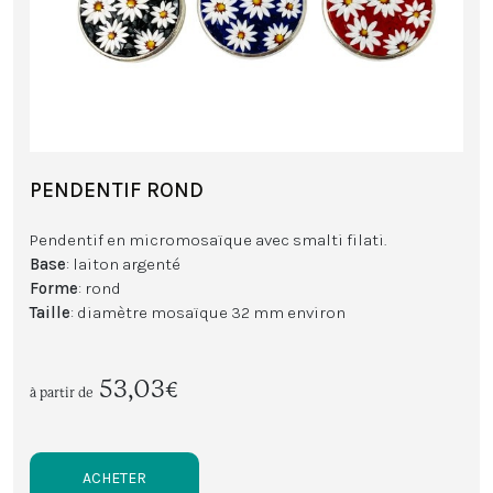
PENDENTIF ROND
Pendentif en micromosaïque avec smalti filati.
Base
: laiton argenté
Forme
: rond
Taille
: diamètre mosaïque 32 mm environ
53,03€
à partir de
ACHETER