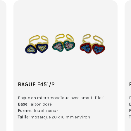
BAGUE F451/2
Bague en micromosaïque avec smalti filati.
Base
: laiton doré
Forme
: double cœur
Taille
: mosaïque 20 x 10 mm environ
T