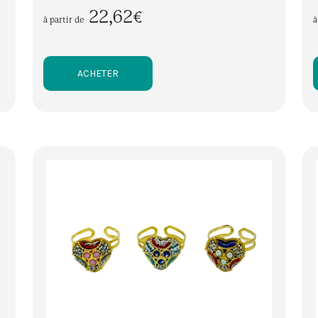
22,62€
à partir de
à
ACHETER