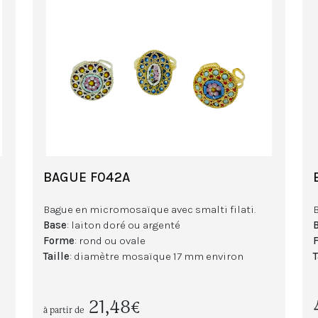
BAGUE F042A
Bague en micromosaïque avec smalti filati.
Base
: laiton doré ou argenté
Forme
: rond ou ovale
Taille
: diamètre mosaïque 17 mm environ
T
21,48€
à partir de