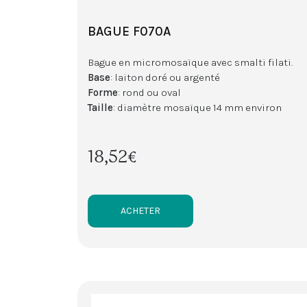
BAGUE F070A
Bague en micromosaïque avec smalti filati.
Base
: laiton doré ou argenté
Forme
: rond ou oval
Taille
: diamètre mosaïque 14 mm environ
18,52€
ACHETER