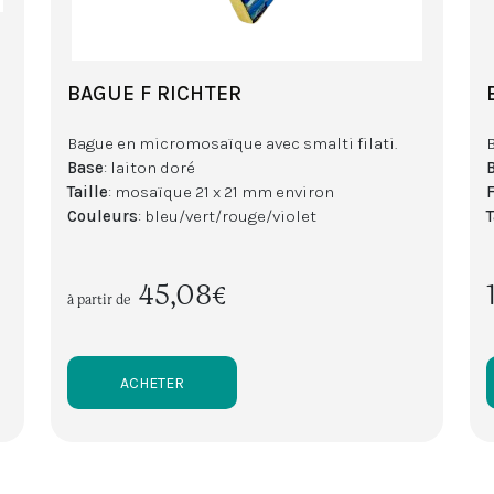
BAGUE F RICHTER
Bague en micromosaïque avec smalti filati.
Base
: laiton doré
Taille
: mosaïque 21 x 21 mm environ
Couleurs
: bleu/vert/rouge/violet
T
45,08€
à partir de
ACHETER