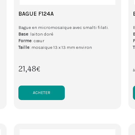
BAGUE F124A
Bague en micromosaïque avec smalti filati.
Base
: laiton doré
Forme
: cœur
Taille
: mosaïque 13 x 13 mm environ
T
21,48€
à
ACHETER