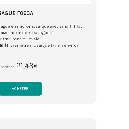
BAGUE F063A
Bague en micromosaïque avec smalti filati.
Base
: laiton doré ou argenté
Forme
: rond ou ovale
aille
: diamètre mosaïque 17 mm environ
21,48€
 partir de
ACHETER