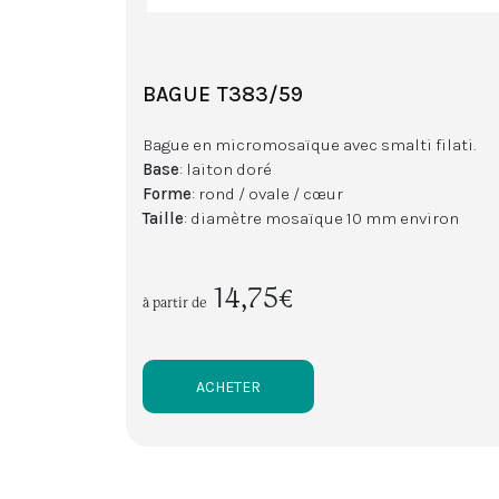
BAGUE T383/59
Bague en micromosaïque avec smalti filati.
Base
: laiton doré
Forme
: rond / ovale / cœur
Taille
: diamètre mosaïque 10 mm environ
14,75€
à partir de
ACHETER