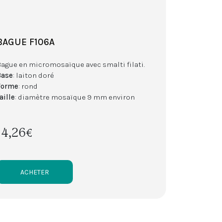
BAGUE F106A
Bague en micromosaïque avec smalti filati.
Base
: laiton doré
Forme
: rond
aille
: diamètre mosaïque 9 mm environ
14,26€
ACHETER