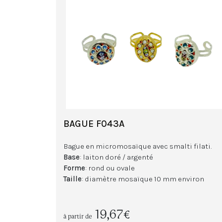
BAGUE F043A
Bague en micromosaïque avec smalti filati.
Base
: laiton doré / argenté
Forme
: rond ou ovale
Taille
: diamètre mosaïque 10 mm environ
19,67€
à partir de