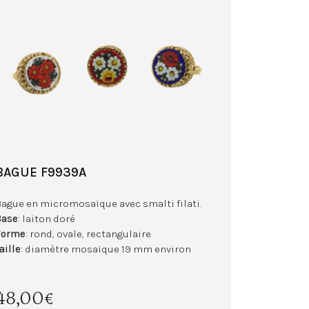
BAGUE F9939A
Bague en micromosaïque avec smalti filati.
Base
: laiton doré
Forme
: rond, ovale, rectangulaire
aille
: diamètre mosaïque 19 mm environ
48,00€