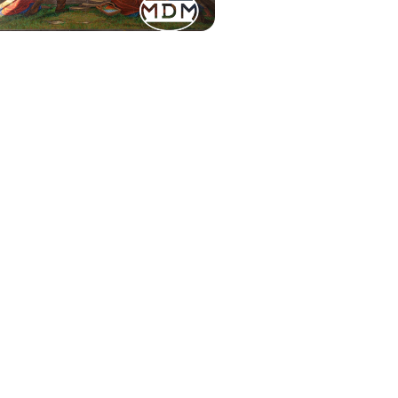
AYOI KUSAMA -
RAND CENTRAL
ADISON, NEW YORK