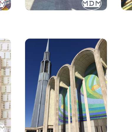
Y
DUOMO DI BERLINO
G
M