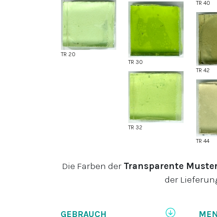
TR 40
TR 20
TR 30
TR 42
TR 32
TR 44
Die Farben der
Transparente Must
der Lieferun
GEBRAUCH
ME