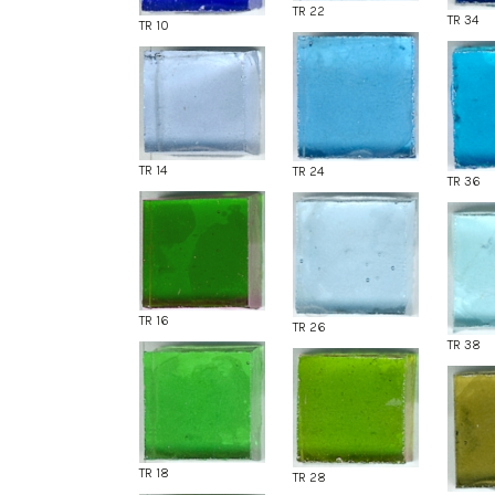
TR 22
TR 34
TR 10
TR 14
TR 24
TR 36
TR 16
TR 26
TR 38
TR 18
TR 28