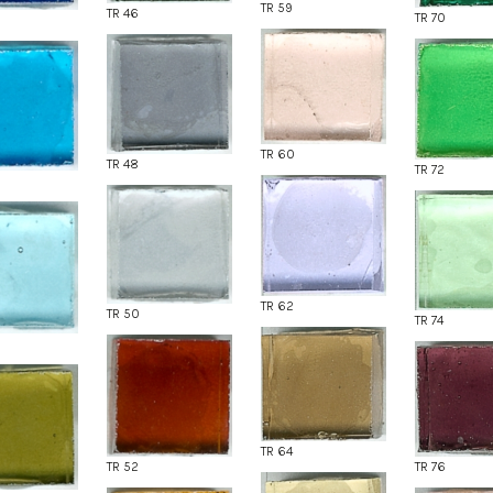
TR 59
TR 46
TR 70
TR 60
TR 48
TR 72
TR 62
TR 50
TR 74
TR 64
TR 52
TR 76