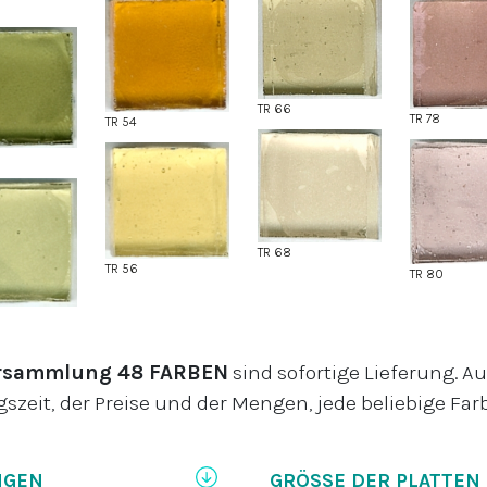
TR 66
TR 78
TR 54
TR 68
TR 56
TR 80
ersammlung
48 FARBEN
sind sofortige Lieferung. 
gszeit, der Preise und der Mengen, jede beliebige Farb
NGEN
GRÖSSE DER PLATTEN