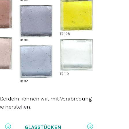
TR 108
TR 90
TR 110
TR 92
Außerdem können wir, mit Verabredung
e herstellen.
GLASSTÜCKEN