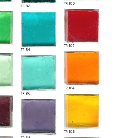
TR 100
TR 82
TR 102
TR 84
TR 104
TR 86
TR 106
TR 88