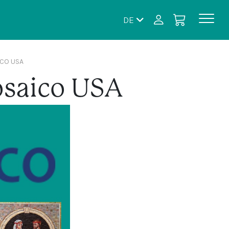
DE
CO USA
osaico USA