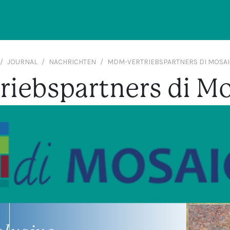
JOURNAL
NACHRICHTEN
MDM-VERTRIEBSPARTNERS DI MOSAI
iebspartners di M