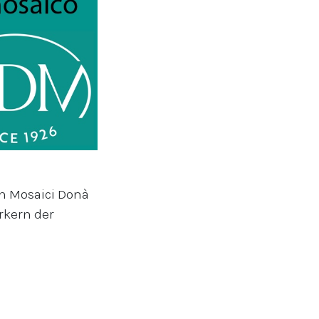
on Mosaici Donà
rkern der