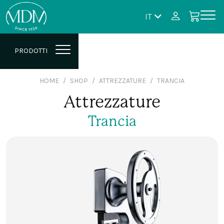
IT
PRODOTTI
HOME
SHOP
ATTREZZATURE
TRANCIA
Attrezzature
Trancia