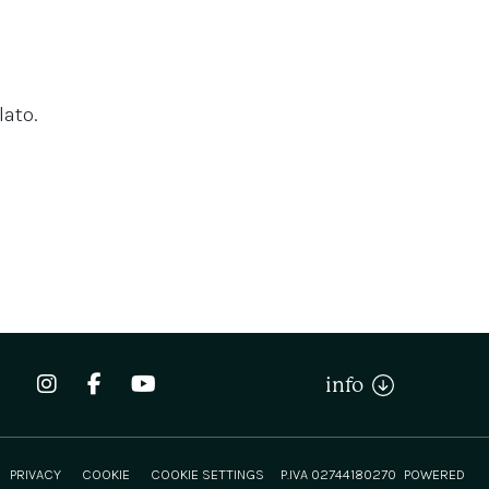
lato.
info
PRIVACY
COOKIE
COOKIE SETTINGS
P.IVA 02744180270
POWERED