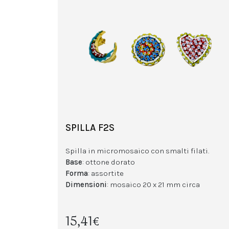
SPILLA F2S
Spilla in micromosaico con smalti filati.
Base
: ottone dorato
Forma
: assortite
Dimensioni
: mosaico 20 x 21 mm circa
15,41€