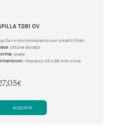
SPILLA T281 OV
Spilla in micromosaico con smalti filati.
Base
: ottone dorato
Forma
: ovale
Dimensioni
: mosaico 35 x 26 mm circa
27,05€
ACQUISTA