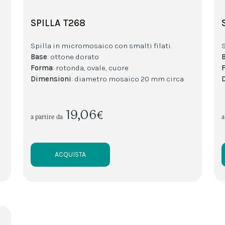
SPILLA T268
Spilla in micromosaico con smalti filati.
Base
: ottone dorato
Forma
: rotonda, ovale, cuore
Dimensioni
: diametro mosaico 20 mm circa
19,06€
a partire da
a
ACQUISTA