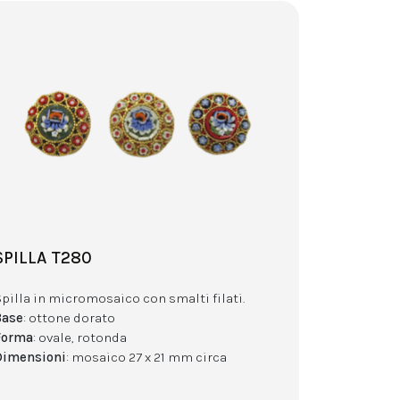
SPILLA T280
Spilla in micromosaico con smalti filati.
Base
: ottone dorato
Forma
: ovale, rotonda
Dimensioni
: mosaico 27 x 21 mm circa