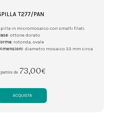
SPILLA T277/PAN
Spilla in micromosaico con smalti filati.
Base
: ottone dorato
Forma
: rotonda, ovale
Dimensioni
: diametro mosaico 33 mm circa
73,00€
 partire da
ACQUISTA