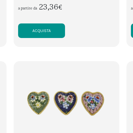
23,36€
a partire da
a
ACQUISTA