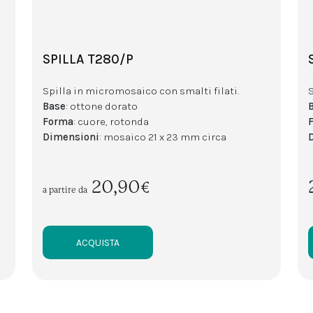
SPILLA T280/P
Spilla in micromosaico con smalti filati.
Base
: ottone dorato
Forma
: cuore, rotonda
Dimensioni
: mosaico 21 x 23 mm circa
20,90€
a partire da
ACQUISTA