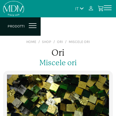
IT
PRODOTTI
HOME
SHOP
ORI
MISCELE ORI
Ori
Miscele ori