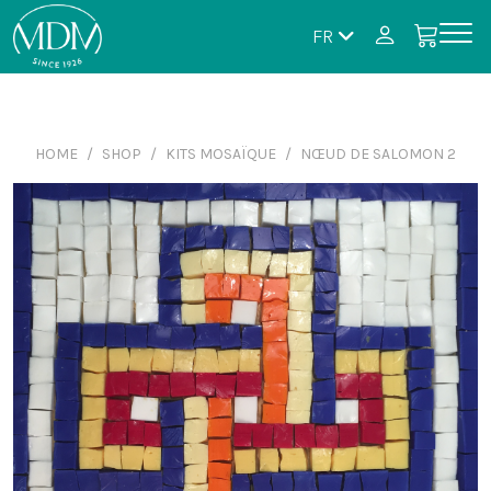
FR
HOME
SHOP
KITS MOSAÏQUE
NŒUD DE SALOMON 2