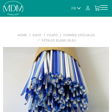
FR
HOME
SHOP
FILATO
FORMES SPÉCIALES
PÉTALES BLANC-BLEU