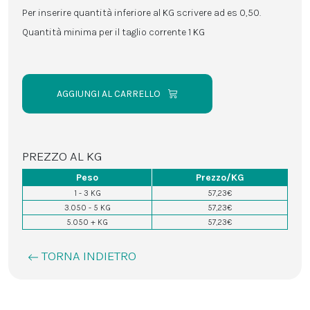
Per inserire quantità inferiore al KG scrivere ad es 0,50.
Quantità minima per il taglio corrente 1 KG
AGGIUNGI AL CARRELLO
PREZZO AL KG
Peso
Prezzo/KG
1 - 3 KG
57,23€
3.050 - 5 KG
57,23€
5.050 + KG
57,23€
TORNA INDIETRO