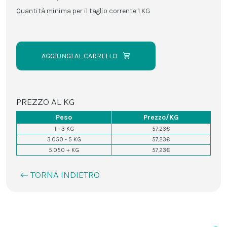
Quantità minima per il taglio corrente 1 KG
AGGIUNGI AL CARRELLO
PREZZO AL KG
Peso
Prezzo/KG
1 - 3 KG
57,23€
3.050 - 5 KG
57,23€
5.050 + KG
57,23€
TORNA INDIETRO