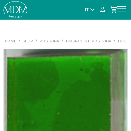
IT
HOME
SHOP
PIASTRINA
TRASPARENTI PIASTRINA
TR 16