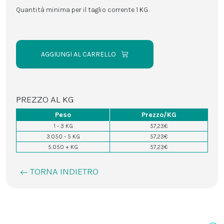
Quantità minima per il taglio corrente 1 KG
AGGIUNGI AL CARRELLO
PREZZO AL KG
Peso
Prezzo/KG
1 - 3 KG
57,23€
3.050 - 5 KG
57,23€
5.050 + KG
57,23€
TORNA INDIETRO