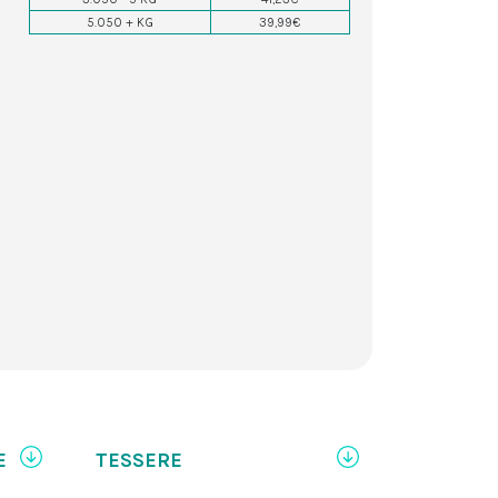
5.050 + KG
39,99€
E
TESSERE