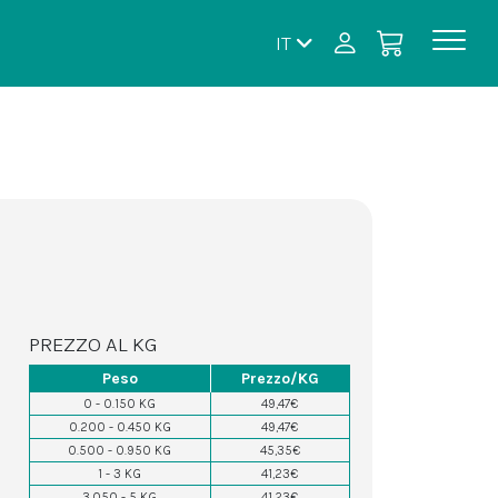
IT
PREZZO AL KG
Peso
Prezzo/KG
0 - 0.150 KG
49,47€
0.200 - 0.450 KG
49,47€
0.500 - 0.950 KG
45,35€
1 - 3 KG
41,23€
3.050 - 5 KG
41,23€