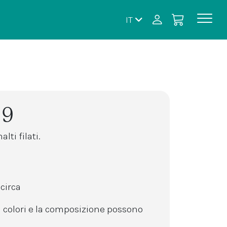
IT
19
ti filati.
circa
 colori e la composizione possono