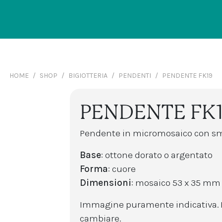
HOME
SHOP
BIGIOTTERIA
PENDENTI
PENDENTE FK19
PENDENTE FK
Pendente in micromosaico con smal
Base
: ottone dorato o argentato
Forma
: cuore
Dimensioni
: mosaico 53 x 35 mm 
Immagine puramente indicativa. I
cambiare.