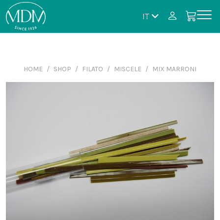
IT
HOME
SHOP
FILATO
MISCELE
MIX MARRONI