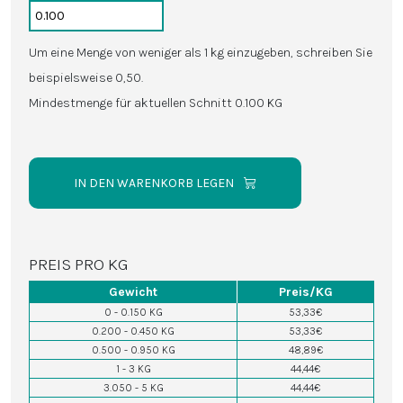
Um eine Menge von weniger als 1 kg einzugeben, schreiben Sie
beispielsweise 0,50.
Mindestmenge für aktuellen Schnitt 0.100 KG
IN DEN WARENKORB LEGEN
PREIS PRO KG
Gewicht
Preis/KG
0 - 0.150 KG
53,33€
0.200 - 0.450 KG
53,33€
0.500 - 0.950 KG
48,89€
1 - 3 KG
44,44€
3.050 - 5 KG
44,44€