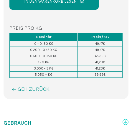
IN DEN WARENKORB LEGEN
PREIS PRO KG
Gewicht
Preis/KG
0 - 0.150 KG
49,47€
0.200 - 0.450 KG
49,47€
0.500 - 0.950 KG
45,35€
1 - 3 KG
41,23€
3.050 - 5 KG
41,23€
5.050 + KG
39,99€
GEH ZURÜCK
GEBRAUCH