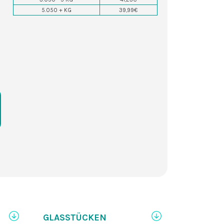
5.050 + KG
39,99€
GLASSTÜCKEN