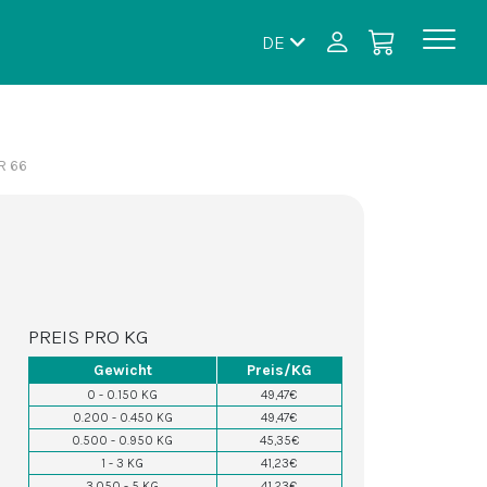
DE
R 66
PREIS PRO KG
Gewicht
Preis/KG
0 - 0.150 KG
49,47€
0.200 - 0.450 KG
49,47€
0.500 - 0.950 KG
45,35€
1 - 3 KG
41,23€
3.050 - 5 KG
41,23€