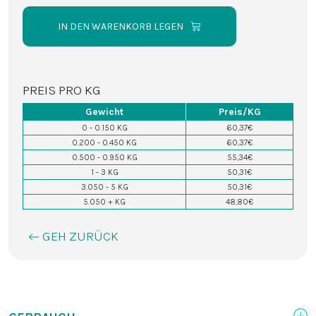
IN DEN WARENKORB LEGEN
PREIS PRO KG
Gewicht
Preis/KG
0 - 0.150 KG
60,37€
0.200 - 0.450 KG
60,37€
0.500 - 0.950 KG
55,34€
1 - 3 KG
50,31€
3.050 - 5 KG
50,31€
5.050 + KG
48,80€
GEH ZURÜCK