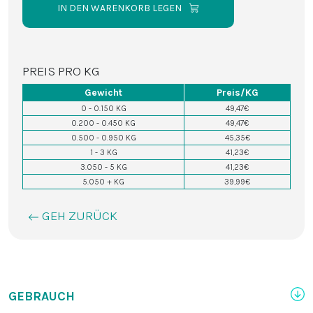
IN DEN WARENKORB LEGEN
PREIS PRO KG
Gewicht
Preis/KG
0 - 0.150 KG
49,47€
0.200 - 0.450 KG
49,47€
0.500 - 0.950 KG
45,35€
1 - 3 KG
41,23€
3.050 - 5 KG
41,23€
5.050 + KG
39,99€
GEH ZURÜCK
GEBRAUCH