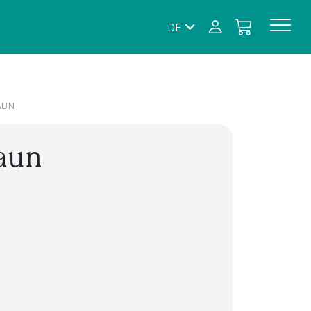
DE
AUN
aun