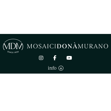
info
Mosaici Donà Murano di Donà Stefano. All right reserved
VERKAUFSBEDINGUNGEN
PRIVACY
COOKIE
COOKIE
SETTINGS
P.IVA 02744180270
POWERED BY LINKNESS