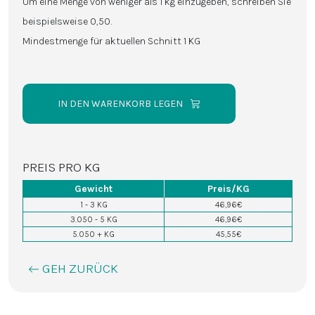
Um eine Menge von weniger als 1 kg einzugeben, schreiben Sie
beispielsweise 0,50.
Mindestmenge für aktuellen Schnitt 1 KG
IN DEN WARENKORB LEGEN
PREIS PRO KG
Gewicht
Preis/KG
1 - 3 KG
46,96€
3.050 - 5 KG
46,96€
5.050 + KG
45,55€
GEH ZURÜCK