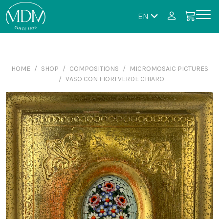
EN
HOME
SHOP
COMPOSITIONS
MICROMOSAIC PICTURES
VASO CON FIORI VERDE CHIARO