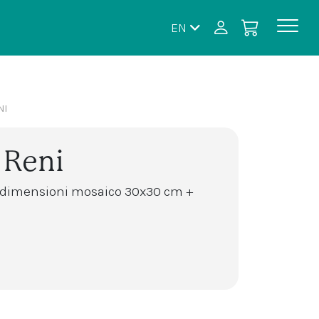
EN
NI
 Reni
i dimensioni mosaico 30x30 cm +